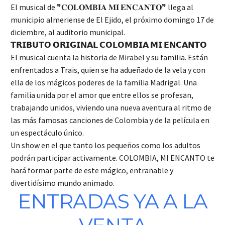
El musical de ❞𝐂𝐎𝐋𝐎𝐌𝐁𝐈𝐀 𝐌𝐈 𝐄𝐍𝐂𝐀𝐍𝐓𝐎❞ llega al
municipio almeriense de El Ejido, el próximo domingo 17 de
diciembre, al auditorio municipal.
𝗧𝗥𝗜𝗕𝗨𝗧𝗢 𝗢𝗥𝗜𝗚𝗜𝗡𝗔𝗟 𝗖𝗢𝗟𝗢𝗠𝗕𝗜𝗔 𝗠𝗜 𝗘𝗡𝗖𝗔𝗡𝗧𝗢
El musical cuenta la historia de Mirabel y su familia. Están
enfrentados a Trais, quien se ha adueñado de la vela y con
ella de los mágicos poderes de la familia Madrigal. Una
familia unida por el amor que entre ellos se profesan,
trabajando unidos, viviendo una nueva aventura al ritmo de
las más famosas canciones de Colombia y de la película en
un espectáculo único.
Un show en el que tanto los pequeños como los adultos
podrán participar activamente. COLOMBIA, MI ENCANTO te
hará formar parte de este mágico, entrañable y
divertidísimo mundo animado.
ENTRADAS YA A LA