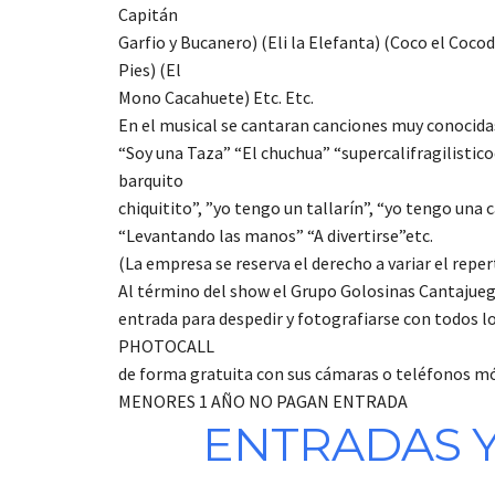
Capitán
Garfio y Bucanero) (Eli la Elefanta) (Coco el Cocod
Pies) (El
Mono Cacahuete) Etc. Etc.
En el musical se cantaran canciones muy conocida
“Soy una Taza” “El chuchua” “supercalifragilistico
barquito
chiquitito”, ”yo tengo un tallarín”, “yo tengo una
“Levantando las manos” “A divertirse”etc.
(La empresa se reserva el derecho a variar el repe
Al término del show el Grupo Golosinas Cantajuego
entrada para despedir y fotografiarse con todos
PHOTOCALL
de forma gratuita con sus cámaras o teléfonos mó
MENORES 1 AÑO NO PAGAN ENTRADA
ENTRADAS Y