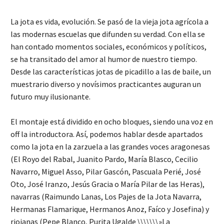
La jota es vida, evolución. Se pasó de la vieja jota agrícola a
las modernas escuelas que difunden su verdad. Con ella se
han contado momentos sociales, económicos y políticos,
se ha transitado del amor al humor de nuestro tiempo.
Desde las características jotas de picadillo a las de baile, un
muestrario diverso y novísimos practicantes auguran un
futuro muy ilusionante.
El montaje está dividido en ocho bloques, siendo una voz en
off la introductora. Así, podemos hablar desde apartados
como la jota en la zarzuela a las grandes voces aragonesas
(El Royo del Rabal, Juanito Pardo, María Blasco, Cecilio
Navarro, Miguel Asso, Pilar Gascón, Pascuala Perié, José
Oto, José Iranzo, Jesús Gracia o María Pilar de las Heras),
navarras (Raimundo Lanas, Los Pajes de la Jota Navarra,
Hermanas Flamarique, Hermanos Anoz, Faíco y Josefina) y
riojanas (Pepe Blanco, Purita Ugalde \\\\\\\»La